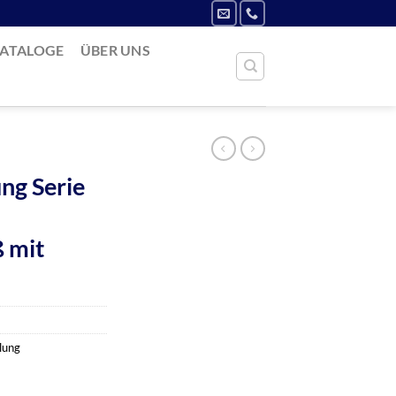
ATALOGE
ÜBER UNS
ng Serie
 mit
lung