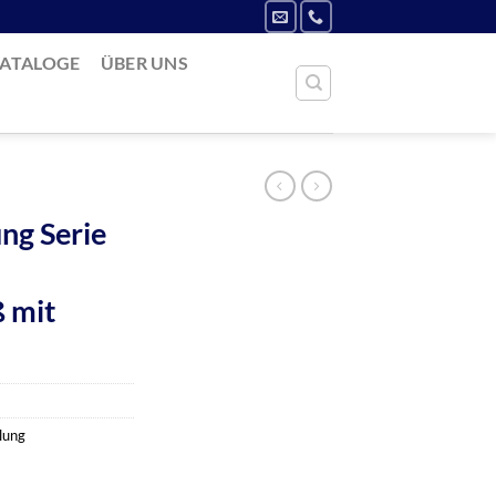
ATALOGE
ÜBER UNS
ng Serie
 mit
lung