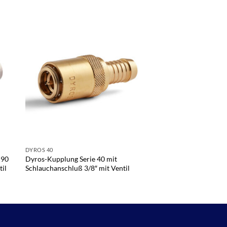
DYROS 40
DYROS 30
 90
Dyros-Kupplung Serie 40 mit
Dyros-Kupplung Seri
til
Schlauchanschluß 3/8″ mit Ventil
Schlauchanschluß 5/1