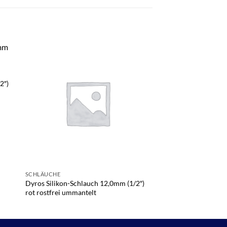
2″)
SCHLÄUCHE
SCHLÄUCHE
Dyros Silikon-Schlauch 12,0mm (1/2″)
Dyros EPDM-Schlauc
rot rostfrei ummantelt
blau