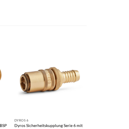
DYROS 6
DYROS 30
 BSP
Dyros Sicherheitskupplung Serie 6 mit
Dyros Sicherheitskup