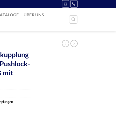
ATALOGE
ÜBER UNS
skupplung
 Pushlock-
 mit
upplungen