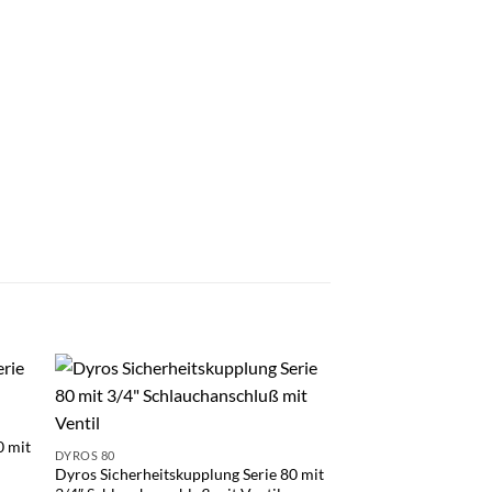
0 mit
DYROS 80
DYROS 6
Dyros Sicherheitskupplung Serie 80 mit
Dyros Serie 6 Sicher