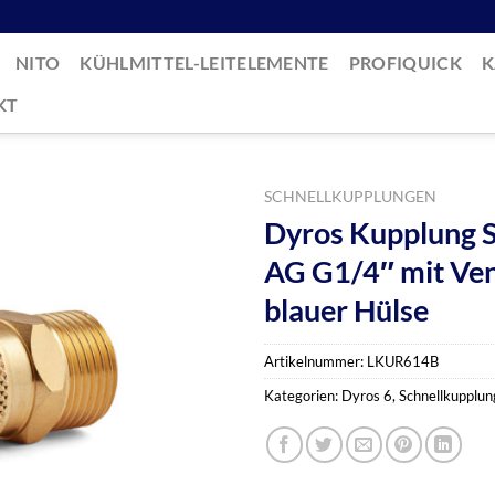
NITO
KÜHLMITTEL-LEITELEMENTE
PROFIQUICK
K
KT
SCHNELLKUPPLUNGEN
Dyros Kupplung S
AG G1/4″ mit Ven
blauer Hülse
Artikelnummer:
LKUR614B
Kategorien:
Dyros 6
,
Schnellkupplu