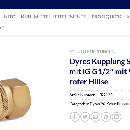
NITO
KÜHLMITTEL-LEITELEMENTE
PROFIQUICK
K
KT
SCHNELLKUPPLUNGEN
Dyros Kupplung S
mit IG G1/2″ mit 
roter Hülse
Artikelnummer:
LKR912R
Kategorien:
Dyros 90
,
Schnellkuppl