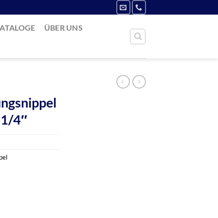
ATALOGE
ÜBER UNS
ngsnippel
G1/4″
pel