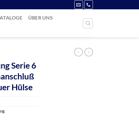
ATALOGE
ÜBER UNS
ng Serie 6
hanschluß
auer Hülse
ung