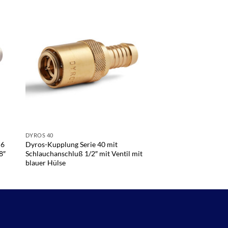
DYROS 40
DYROS 10
 6
Dyros-Kupplung Serie 40 mit
Dyros-Kupplung Seri
8″
Schlauchanschluß 1/2″ mit Ventil mit
Schlauchanschluß 3/8
blauer Hülse
roter Hülse