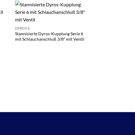
DYROS 6
Stannisierte Dyros-Kupplung Serie 6
mit Schlauchanschluß 3/8″ mit Ventil
DYROS 6
Dyros-Kupplung Seri
Schlauchanschluß 5/1