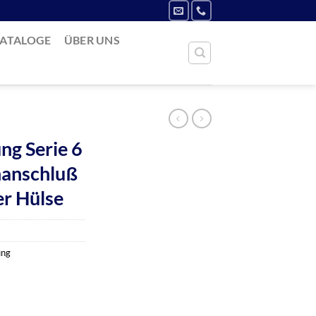
ATALOGE
ÜBER UNS
ng Serie 6
hanschluß
er Hülse
ung